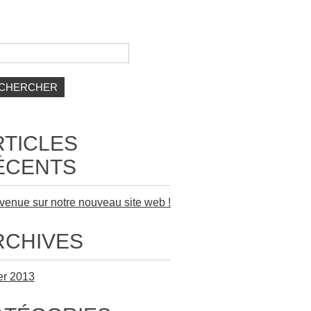
sur
Alinéas
–
rcher :
organisation
d’événements
RTICLES
ÉCENTS
venue sur notre nouveau site web !
RCHIVES
ier 2013