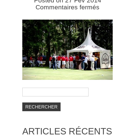
Posted on 27 Fév 2014
sur
Commentaires fermés
Alinéas
–
organisation
d’événemen
Rechercher :
ARTICLES RÉCENTS