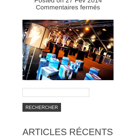
Posted on 27 Fév 2014
sur
Commentaires fermés
Alinéas
–
organisation
d’événemen
Rechercher :
ARTICLES RÉCENTS